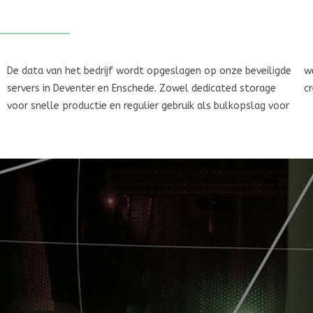
De data van het bedrijf wordt opgeslagen op onze beveiligde
weinig gebruikte data. Je kunt dus zelf je eigen optimale mix
servers in Deventer en Enschede. Zowel dedicated storage
c
voor snelle productie en regulier gebruik als bulkopslag voor