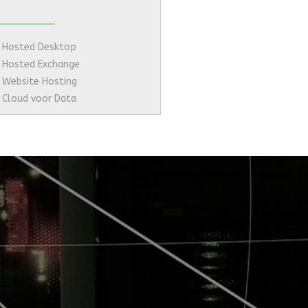
Hosted Desktop
Hosted Exchange
Website Hosting
Cloud voor Data